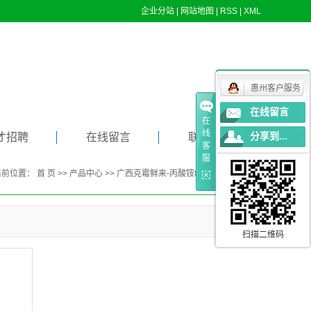
企业分站
|
网站地图
|
RSS
|
XML
惠州客户服务
在线留言
在
线
才招聘
在线留言
联系我们
分享到...
客
服
当前位置：
首 页
>>
产品中心
>>
广西克霉鲜来-丙酸铵85（液体剂型）
扫描二维码
讯